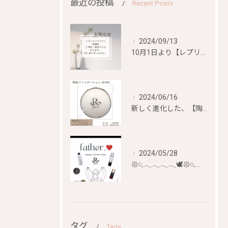
最近の投稿
Recent Posts
2024/09/13
10月1日より【レプリコンワクチン）、【mRNA混合ワクチン...
2024/06/16
新しく進化した、【陶肌ファンデーション ジュエル】が
2024/05/28
𑁍𓏸𓈒𓂃𓂃𓂃𓂃🕊𑁍𓏸𓈒𓂃𓂃𓂃𓂃🕊
タグ
Tags