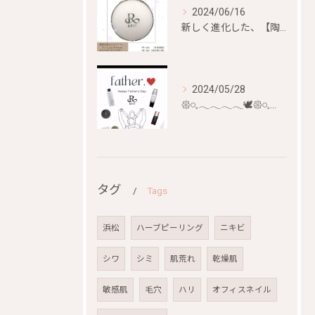
2024/06/16
新しく進化した、【陶肌ファンデーション ジュエル】が
2024/05/28
𑁍𓏸𓈒𓂃𓂃𓂃𓂃🕊𑁍𓏸𓈒𓂃𓂃𓂃𓂃🕊
タグ
Tags
浜松
ハーブピーリング
ニキビ
シワ
シミ
肌荒れ
乾燥肌
敏感肌
毛穴
ハリ
オフィスネイル