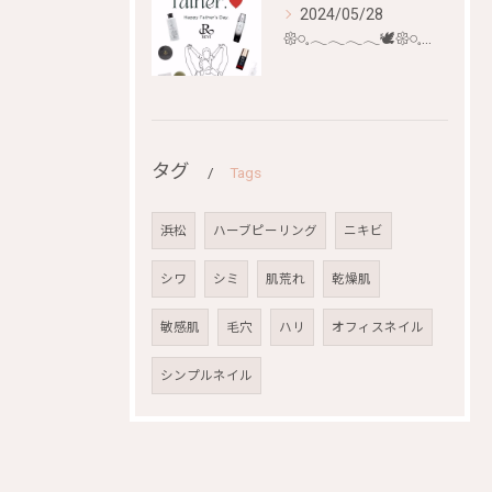
2024/05/28
𑁍𓏸𓈒𓂃𓂃𓂃𓂃🕊𑁍𓏸𓈒𓂃𓂃𓂃𓂃🕊
タグ
Tags
浜松
ハーブピーリング
ニキビ
シワ
シミ
肌荒れ
乾燥肌
敏感肌
毛穴
ハリ
オフィスネイル
シンプルネイル