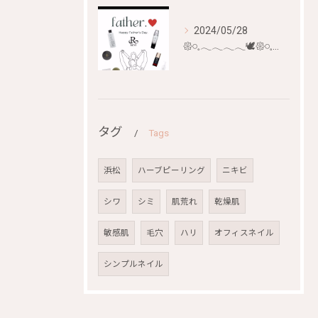
2024/05/28
𑁍𓏸𓈒𓂃𓂃𓂃𓂃🕊𑁍𓏸𓈒𓂃𓂃𓂃𓂃🕊
タグ
Tags
浜松
ハーブピーリング
ニキビ
シワ
シミ
肌荒れ
乾燥肌
敏感肌
毛穴
ハリ
オフィスネイル
シンプルネイル