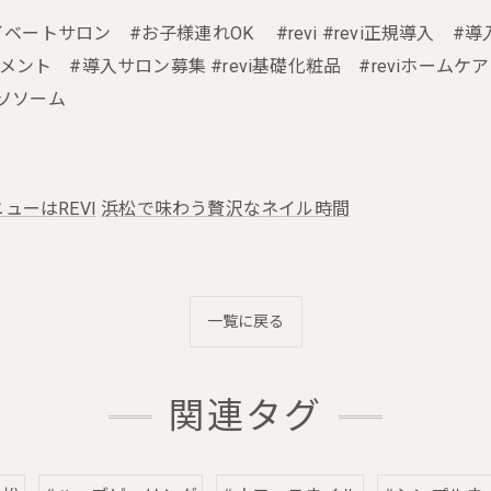
イベートサロン #お子様連れOK #revi #revi正規導入 
トメント #導入サロン募集 #revi基礎化粧品 #reviホームケア
クソソーム
ューはREVI
浜松で味わう贅沢なネイル時間
一覧に戻る
関連タグ