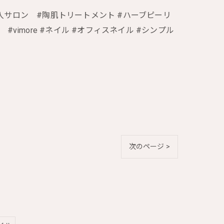
#導入サロン #陶肌トリートメント #ハーブピーリ
 #vimore #ネイル #オフィスネイル #シンプル
次のページ >