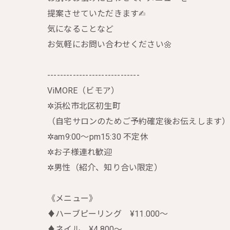
提案させていただきます✍︎
気になることなど
お気軽にお問い合わせください🌼
-----------------------------
ViMORE（ビモア）
✲︎浜松市北区初生町
（自宅サロンのためご予約確定後お伝えします
✲︎am9:00〜pm15:30 不定休
✲︎お子様連れ歓迎
✲︎男性（紹介、知り合い限定）
《メニュー》
♦︎ハーブピーリング ¥11.000〜
♦︎ネイル ¥4.800〜