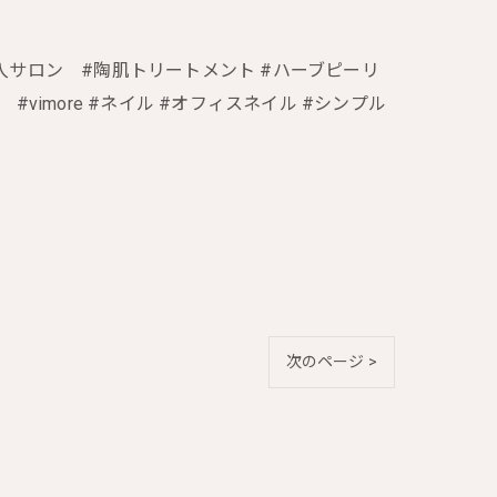
#導入サロン #陶肌トリートメント #ハーブピーリ
 #vimore #ネイル #オフィスネイル #シンプル
次のページ >