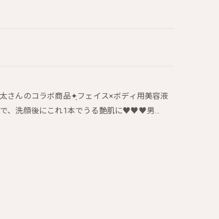
太さんのコラボ商品✦ฺフェイス×ボディ用美容液
顔後にこれ1本でうる艶肌に♥︎︎♥︎︎♥︎︎男…