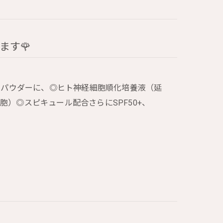
ます🌹
イスパウダーに、◎ヒト神経細胞順化培養液（延
）◎スピキュール配合さらにSPF50+、