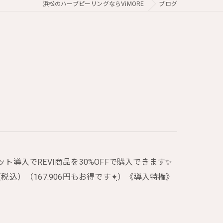
浜松のハーブピーリングならViMORE
ブログ
導入でREVI商品を30%OFFで購入できます✨
（税込）（167.906円もお得です✦ฺ）《導入特権》