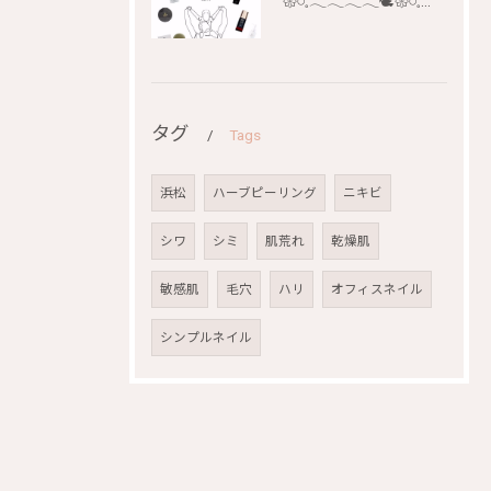
𑁍𓏸𓈒𓂃𓂃𓂃𓂃🕊𑁍𓏸𓈒𓂃𓂃𓂃𓂃🕊
タグ
Tags
浜松
ハーブピーリング
ニキビ
シワ
シミ
肌荒れ
乾燥肌
敏感肌
毛穴
ハリ
オフィスネイル
シンプルネイル