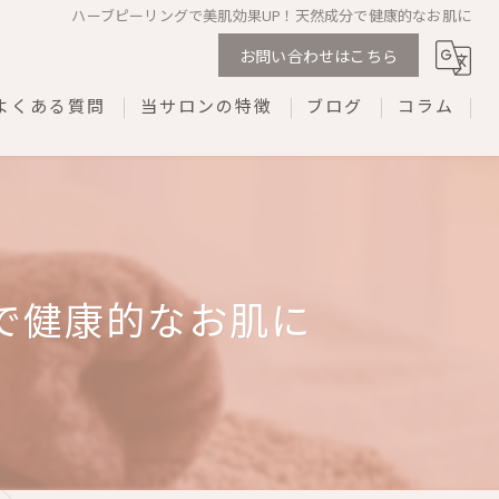
ハーブピーリングで美肌効果UP！天然成分で健康的なお肌に
お問い合わせはこちら
よくある質問
当サロンの特徴
ブログ
コラム
剥離なし
ダウンタイムなし
REVI
で健康的なお肌に
プライベートサロン
ネイル