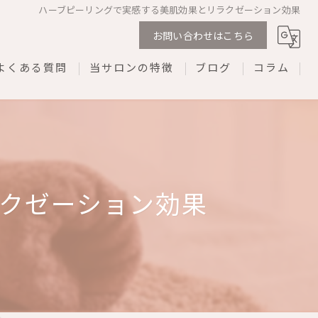
ハーブピーリングで実感する美肌効果とリラクゼーション効果
お問い合わせはこちら
よくある質問
当サロンの特徴
ブログ
コラム
剥離なし
ダウンタイムなし
REVI
クゼーション効果
プライベートサロン
ネイル