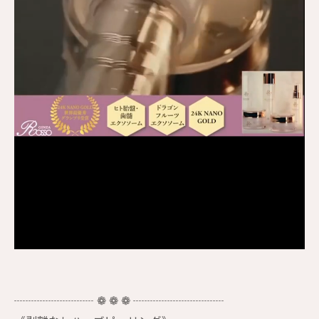
┈┈┈┈┈┈┈ ❁ ❁ ❁ ┈┈┈┈┈┈┈┈