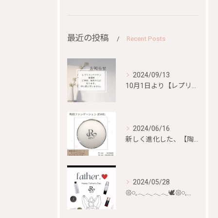
最近の投稿
Recent Posts
2024/09/13
10月1日より【レプリコンワクチン）、【mRNA混合ワクチン...
2024/06/16
新しく進化した、【陶肌ファンデーション ジュエル】が
2024/05/28
𑁍𓏸𓈒𓂃𓂃𓂃𓂃🕊𑁍𓏸𓈒𓂃𓂃𓂃𓂃🕊