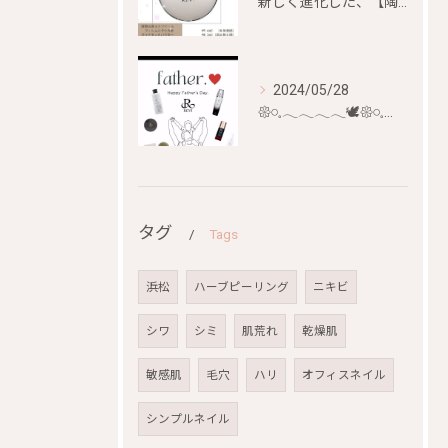
新しく進化した、【陶肌ファンデーション ジュエル】が
2024/05/28
𑁍𓏸𓈒𓂃𓂃𓂃𓂃🕊𑁍𓏸𓈒𓂃𓂃𓂃𓂃🕊
タグ
Tags
浜松
ハーブピーリング
ニキビ
シワ
シミ
肌荒れ
乾燥肌
敏感肌
毛穴
ハリ
オフィスネイル
シンプルネイル