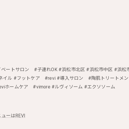
ベートサロン #子連れOK #浜松市北区 #浜松市中区 #浜松市
イル #フットケア #revi #導入サロン #陶肌トリートメン
eviホームケア #vimore #ルヴィソーム #エクソソーム
ューはREVI