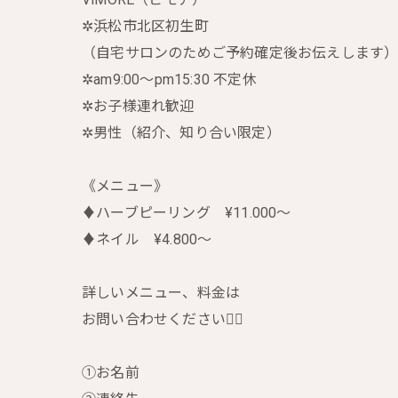
✲︎浜松市北区初生町
（自宅サロンのためご予約確定後お伝えします
✲︎am9:00〜pm15:30 不定休
✲︎お子様連れ歓迎
✲︎男性（紹介、知り合い限定）
《メニュー》
♦︎ハーブピーリング ¥11.000〜
♦︎ネイル ¥4.800〜
詳しいメニュー、料金は
お問い合わせください🙇‍♀️
①お名前