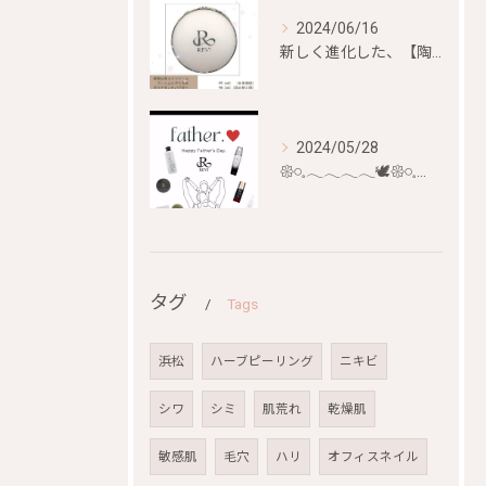
2024/06/16
新しく進化した、【陶肌ファンデーション ジュエル】が
2024/05/28
𑁍𓏸𓈒𓂃𓂃𓂃𓂃🕊𑁍𓏸𓈒𓂃𓂃𓂃𓂃🕊
タグ
Tags
浜松
ハーブピーリング
ニキビ
シワ
シミ
肌荒れ
乾燥肌
敏感肌
毛穴
ハリ
オフィスネイル